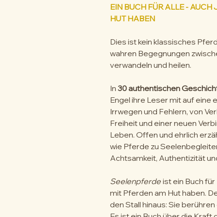
EIN BUCH FÜR ALLE - AUCH 
HUT HABEN
Dies ist kein klassisches Pfe
wahren Begegnungen zwischen
verwandeln und heilen.
In
30 authentischen Geschich
Engel ihre Leser mit auf eine 
Irrwegen und Fehlern, von Ver
Freiheit und einer neuen Ver
Leben. Offen und ehrlich erzä
wie Pferde zu Seelenbegleit
Achtsamkeit, Authentizität u
Seelenpferde
ist ein Buch fü
mit Pferden am Hut haben. De
den Stall hinaus: Sie berühren
Es ist ein Buch über die Kraf