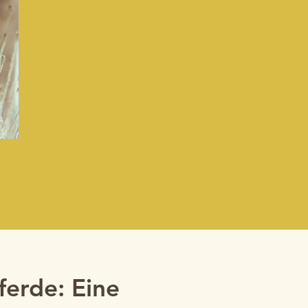
und zu mir selbst
Monika Annemarie Koch-Engel
ferde: Eine