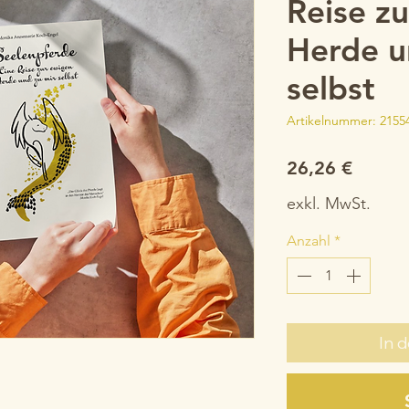
Reise z
Herde u
selbst
Artikelnummer: 2155
Preis
26,26 €
exkl. MwSt.
Anzahl
*
In 