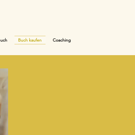
Buch
Buch kaufen
Coaching
Seelenpferde
Eine Reise zur
ewigen Herde