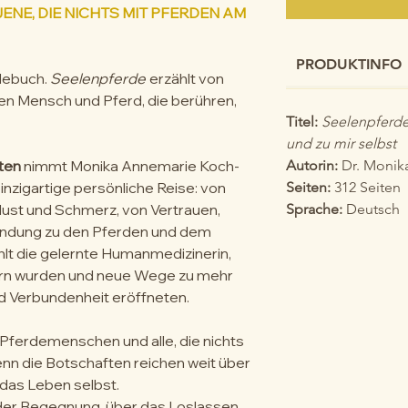
JENE, DIE NICHTS MIT PFERDEN AM
PRODUKTINFO
rdebuch.
Seelenpferde
erzählt von
 Mensch und Pferd, die berühren,
Titel:
Seelenpferde
und zu mir selbst
ten
nimmt Monika Annemarie Koch-
Autorin:
Dr. Monik
einzigartige persönliche Reise: von
Seiten:
312 Seiten
lust und Schmerz, von Vertrauen,
Sprache:
Deutsch
bindung zu den Pferden und dem
hlt die gelernte Humanmedizinerin,
ern wurden und neue Wege zu mehr
nd Verbundenheit eröffneten.
r Pferdemenschen und alle, die nichts
nn die Botschaften reichen weit über
 das Leben selbst.
t der Begegnung, über das Loslassen