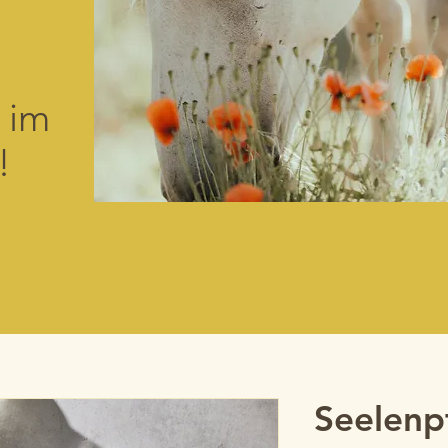
 im
!
Seelenp