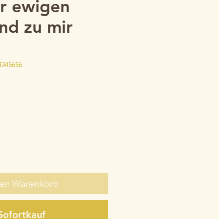
ur ewigen
nd zu mir
4345656
den Warenkorb
Sofortkauf